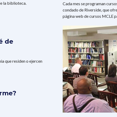
 la biblioteca.
Cada mes se programan cursos
condado de Riverside, que ofr
página web de cursos MCLE pa
Imagen
é de
a que residen o ejercen
arme?