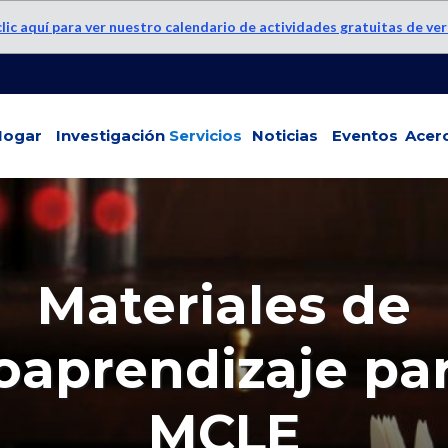
lic aquí para ver nuestro calendario de actividades gratuitas de ve
Hogar
Investigación
Servicios
Noticias
Eventos
Acer
Materiales de
oaprendizaje par
MCLE