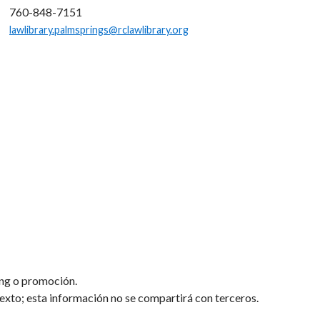
760-848-7151
lawlibrary.palmsprings@rclawlibrary.org
ing o promoción.
texto; esta información no se compartirá con terceros.