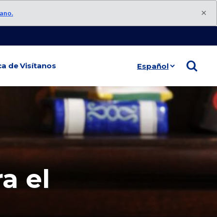
×
rano.
Seleccionar
ca de
Visítanos
idioma
a el