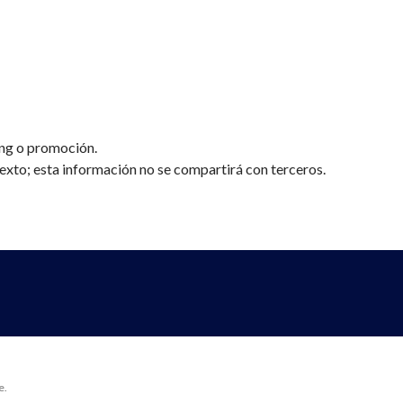
ing o promoción.
texto; esta información no se compartirá con terceros.
e.