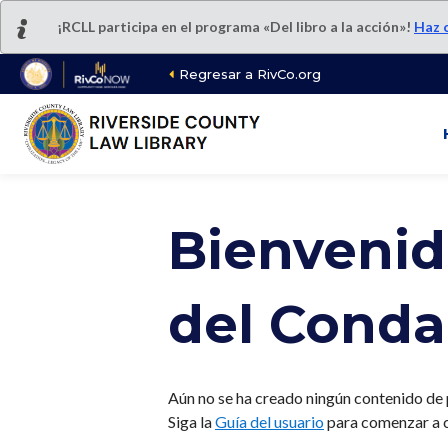
Saltar
¡RCLL participa en el programa «Del libro a la acción»!
Haz c
al
contenido
Regresar a RivCo.org
principal
Bienvenido
del Conda
Aún no se ha creado ningún contenido de p
Siga la
Guía del usuario
para comenzar a co