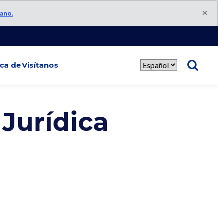
×
rano.
ca de
Visítanos
Seleccionar
idioma
 Jurídica