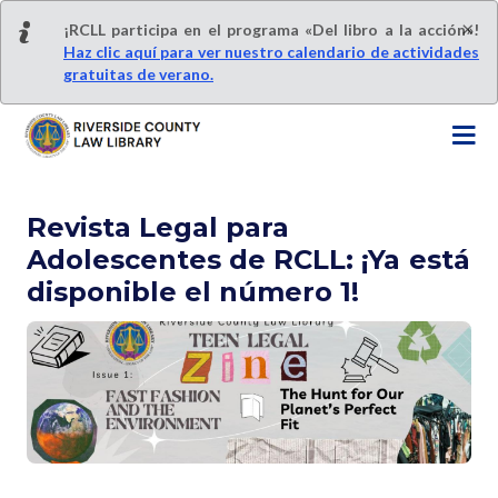
S
×
¡RCLL participa en el programa «Del libro a la acción»!
a
Haz clic aquí para ver nuestro calendario de actividades
l
gratuitas de verano.
t
a
r
a
l
Revista Legal para
c
o
Adolescentes de RCLL: ¡Ya está
n
disponible el número 1!
t
e
n
i
d
o
p
r